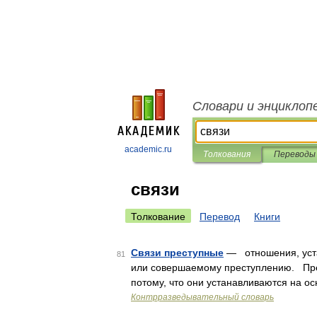
Словари и энциклоп
academic.ru
Толкования
Переводы
связи
Толкование
Перевод
Книги
Связи преступные
— отношения, уста
81
или совершаемому преступлению. Прес
потому, что они устанавливаются на о
Контрразведывательный словарь