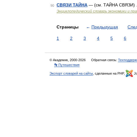
СВЯЗИ ТАЙНА
— (см. ТАЙНА СВЯЗИ)
90
Энциклопедический словарь экономики и пр
Страницы
←
Предыдущая
Сле
1
2
3
4
5
6
© Академик, 2000-2026
Обратная связь:
Техподдерж
👣 Путешествия
Экспорт словарей на сайты
, сделанные на PHP,
Jo