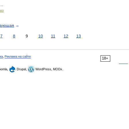
 …
ава
дующая
→
7
8
9
10
11
12
13
ка
,
Реклама на сайте
18+
omla,
Drupal,
WordPress, MODx.