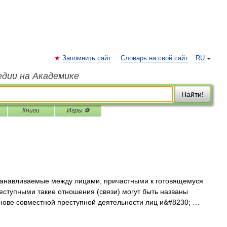
Запомнить сайт
Словарь на свой сайт
RU
едии на Академике
Найти!
Книги
Игры ⚽
навливаемые между лицами, причастными к готовящемуся
тупными такие отношения (связи) могут быть названы
снове совместной преступной деятельности лиц и&#8230; …